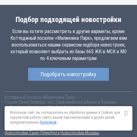
Подбор подходящей новостройки
Если вы хотите рассмотреть и другие варианты, кроме
Коттеджный поселок «Малиновка Парк», предлагаем вам
воспользоваться нашим сервисом подбора новостроек,
который позволяет выбрать из базы 665 ЖК в МСК и МО
по 4 ключевым параметрам
Подобрать новостройку
Коттеджный поселок «Малиновка Парк»
Россия
Санкт-Петербург
пос. Первомайское, вблизи д. Кукшево
malinovka-park.novopoisk.msk.ru
Купить квартиру в новом жилом
комплексе «Малиновка Парк» от «Orgvision Development» в Троицком
Используя сайт, вы соглашаетесь на обработку данных в Cookies для
административном округе. Квартиры различных планировок от 1.92
корректной работы сайта, вашей персонализации и других целей,
млн рублей!
предусмотренных
Политикой
Новостройки Санкт-Петербурга
Новостройки Москвы