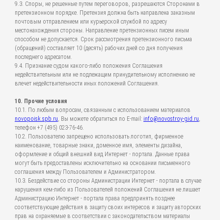
9.3. Споры, не решенные путем переговоров, разрешаются Сторонами в
претензионном порядке. Претензия должна быть направлена заказным
почтовым отправлением или курьерской службой по адресу
местонахождения стороны. Направление претензионных писем иным
способом не допускается. Срок рассмотрения претензионного письма
(обращений) составляет 10 (десять) рабочих дней со дня получения
последнего адресатом.
9.4. Признание судом какого-либо положения Соглашения
недействительным или не подлежащим принудительному исполнению не
влечет недействительности иных положений Соглашения.
10. Прочие условия
10.1. По любым вопросам, связанным с использованием материалов
novopoisk.spb.ru
, Вы можете обратиться по E-mail:
info@novostroy-gid.ru
,
телефон +7 (495) 023-76-46.
10.2. Пользователю запрещено использовать логотип, фирменное
наименование, товарные знаки, доменное имя, элементы дизайна,
оформление и общий внешний вид Интернет - портала. Данные права
могут быть предоставлены исключительно на основании письменного
соглашения между Пользователем и Администратором.
10.3. Бездействие со стороны Администрации Интернет - портала в случае
нарушения кем-либо из Пользователей положений Соглашения не лишает
Администрацию Интернет - портала права предпринять позднее
соответствующие действия в защиту своих интересов и защиту авторских
прав на охраняемые в соответствии с законодательством материалы