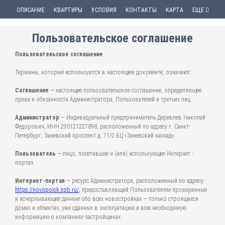
ОПИСАНИЕ
КВАРТИРЫ
УСЛОВИЯ
КОНТАКТЫ
КАРТА
ЕЩЕ
Пользовательское соглашение
Пользовательское соглашение
Термины, которые используются в настоящем документе, означают:
Соглашение
— настоящее пользовательское соглашение, определяющее
права и обязанности Администратора, Пользователей и третьих лиц.
Администратор
— Индивидуальный предприниматель Деревлев Николай
Федорович, ИНН 290121227898, расположенный по адресу г. Санкт-
Петербург, Заневский проспект д. 71/2 БЦ «Заневский каскад».
Пользователь
— лицо, посетившее и (или) использующее Интернет -
портал.
Интернет-портал
— ресурс Администратора, расположенный по адресу
https://novopoisk.spb.ru/
, предоставляющий Пользователям проверенные
и исчерпывающее данные обо всех новостройках — только строящихся
домах и объектах, уже сданных в эксплуатацию и всю необходимую
информацию о компаниях-застройщиках.