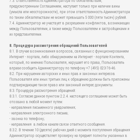
7.3. Ответственность Администратора по обязательствам,
предусмотренным Соглашением, наступает только при наличии вины
(умысла или неосторожности), при этом ответственность Администратора
по таким обязательствам не может превышать 5 000 (пяти тысяч) рублей.
7.4. Администратор не участвует в разрешении конфликтов, возникающих
между Пользователями, а также между Пользователем и застройщиками и
их представителями.
8. Процедура рассмотрения обращений Пользователей
8.1. В случае возникновения вопросов, связанных с функционированием
Интернет - портала, либо обнаружением на Интернет - портале Контента,
который, по мнению Пользователя, нарушает его права, Пользователь
вправе сообщить Администратору по телефону +7 (495) 023-76-46.
8.2. При нарушении авторских и иных прав и законных интересов
Пользователя или иных третьих лиц к обращению должны быть приложены
подтверждающие такое право или законный интерес документы.
8.3. Процедура рассмотрения обращений:
8.3.1. Согласие данное пунктом 2.2.4. настоящего соглашение может быть
отозвано в любой момент путем:
- направления письменного уведомления;
- направления электронного письма;
- звонка по телефону;
- направления в любом канале связи ответного сообщения.
8.3.2. В течение 10 (десяти) рабочих дней с момента поступления обращения
Администратор осуществляет проверку на предмет полноты указанных в