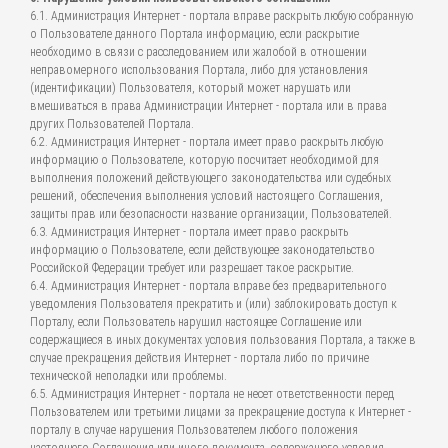
6.1. Администрация Интернет - портала вправе раскрыть любую собранную
о Пользователе данного Портала информацию, если раскрытие
необходимо в связи с расследованием или жалобой в отношении
неправомерного использования Портала, либо для установления
(идентификации) Пользователя, который может нарушать или
вмешиваться в права Администрации Интернет - портала или в права
других Пользователей Портала.
6.2. Администрация Интернет - портала имеет право раскрыть любую
информацию о Пользователе, которую посчитает необходимой для
выполнения положений действующего законодательства или судебных
решений, обеспечения выполнения условий настоящего Соглашения,
защиты прав или безопасности название организации, Пользователей.
6.3. Администрация Интернет - портала имеет право раскрыть
информацию о Пользователе, если действующее законодательство
Российской Федерации требует или разрешает такое раскрытие.
6.4. Администрация Интернет - портала вправе без предварительного
уведомления Пользователя прекратить и (или) заблокировать доступ к
Порталу, если Пользователь нарушил настоящее Соглашение или
содержащиеся в иных документах условия пользования Портала, а также в
случае прекращения действия Интернет - портала либо по причине
технической неполадки или проблемы.
6.5. Администрация Интернет - портала не несет ответственности перед
Пользователем или третьими лицами за прекращение доступа к Интернет -
порталу в случае нарушения Пользователем любого положения