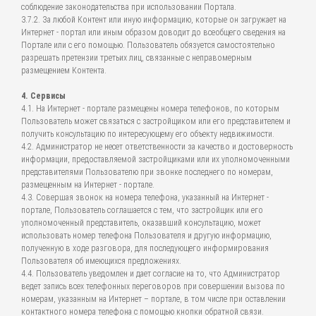
соблюдение законодательства при использовании Портала.
3.7.2. За любой Контент или иную информацию, которые он загружает на
Интернет - портал или иным образом доводит до всеобщего сведения на
Портале или с его помощью. Пользователь обязуется самостоятельно
разрешать претензии третьих лиц, связанные с неправомерным
размещением Контента.
4. Сервисы
4.1. На Интернет - портале размещены номера телефонов, по которым
Пользователь может связаться с застройщиком или его представителем и
получить консультацию по интересующему его объекту недвижимости.
4.2. Администратор не несет ответственности за качество и достоверность
информации, предоставляемой застройщиками или их уполномоченными
представителями Пользователю при звонке последнего по номерам,
размещенным на Интернет - портале.
4.3. Совершая звонок на номера телефона, указанный на Интернет -
портале, Пользователь соглашается с тем, что застройщик или его
уполномоченный представитель, оказавший консультацию, может
использовать номер телефона Пользователя и другую информацию,
полученную в ходе разговора, для последующего информирования
Пользователя об имеющихся предложениях.
4.4. Пользователь уведомлен и дает согласие на то, что Администратор
ведет запись всех телефонных переговоров при совершении вызова по
номерам, указанным на Интернет – портале, в том числе при оставлении
контактного номера телефона с помощью кнопки обратной связи.