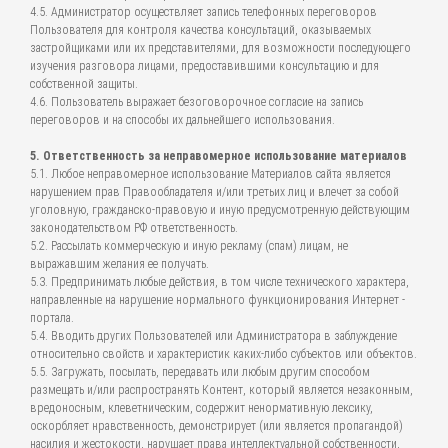
4.5. Администратор осуществляет запись телефонных переговоров
Пользователя для контроля качества консультаций, оказываемых
застройщиками или их представителями, для возможности последующего
изучения разговора лицами, предоставившими консультацию и для
собственной защиты.
4.6. Пользователь выражает безоговорочное согласие на запись
переговоров и на способы их дальнейшего использования.
5. Ответственность за неправомерное использование материалов
5.1. Любое неправомерное использование Материалов сайта является
нарушением прав Правообладателя и/или третьих лиц и влечет за собой
уголовную, гражданско-правовую и иную предусмотренную действующим
законодательством РФ ответственность.
5.2. Рассылать коммерческую и иную рекламу (спам) лицам, не
выражавшим желания ее получать.
5.3. Предпринимать любые действия, в том числе технического характера,
направленные на нарушение нормального функционирования Интернет -
портала.
5.4. Вводить других Пользователей или Администратора в заблуждение
относительно свойств и характеристик каких-либо субъектов или объектов.
5.5. Загружать, посылать, передавать или любым другим способом
размещать и/или распространять Контент, который является незаконным,
вредоносным, клеветническим, содержит ненормативную лексику,
оскорбляет нравственность, демонстрирует (или является пропагандой)
насилия и жестокости, нарушает права интеллектуальной собственности,