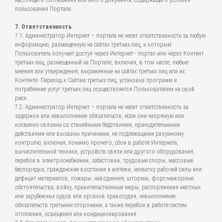
настоящего Соглашения или иного документа, содержащего условия
пользования Портала.
7. Ответственность
7.1. Администратор Интернет – портала не несет ответственность за любую
информацию, размещенную на сайтах третьих лиц, к которым
Пользователь получает доступ через Интернет - портал или через Контент
третьих лиц, размещенный на Портале, включая, в том числе, любые
мнения или утверждения, выраженные на сайтах третьих лиц или их
Контенте. Переход к Сайтам третьих лиц, установка программ и
потребление услуг третьих лиц осуществляется Пользователем на свой
риск.
7.2. Администратор Интернет – портала не несет ответственность за
задержки или невыполнение обязательств, если они напрямую или
косвенно связаны со стихийными бедствиями, принудительными
действиями или вызваны причинами, не подлежащими разумному
контролю, включая, помимо прочего, сбои в работе Интернета,
вычислительной техники, устройств связи или другого оборудования,
перебои в электроснабжении, забастовки, трудовые споры, массовые
беспорядки, гражданские восстания и мятежи, нехватку рабочей силы или
дефицит материалов, пожары, наводнения, штормы, форс-мажорные
обстоятельства, войну, правительственные меры, распоряжения местных
или зарубежных судов или органов правосудия, невыполнение
обязательств третьими сторонами, а также перебои в работе систем
отопления, освещения или кондиционирования.