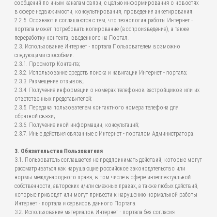
сообщений по иным каналам связи, с целью информирования о новостях
в сфере недвижимости, консультирования, проведения анкетирования.
2.2.5. Осознают и соглашаются с тем, что технология работы Интернет -
портала может потребовать копирование (воспроизведение), а также
переработку контента, введенного на Портал.
2.3. Использование Интернет - портала Пользователем возможно
следующими способами:
2.3.1. Просмотр Контента;
2.3.2. Использование средств поиска и навигации Интернет - портала;
2.3.3. Размещение отзывов;
2.3.4. Получение информации о номерах телефонов застройщиков или их
ответственных представителей;
2.3.5. Передача пользователем контактного номера телефона для
обратной связи;
2.3.6. Получение иной информации, консультаций;
2.3.7. Иные действия связанные с Интернет - порталом Администратора.
3. Обязательства Пользователя
3.1. Пользователь соглашается не предпринимать действий, которые могут
рассматриваться как нарушающие российское законодательство или
нормы международного права, в том числе в сфере интеллектуальной
собственности, авторских и/или смежных правах, а также любых действий,
которые приводят или могут привести к нарушению нормальной работы
Интернет - портала и сервисов данного Портала.
3.2. Использование материалов Интернет - портала без согласия