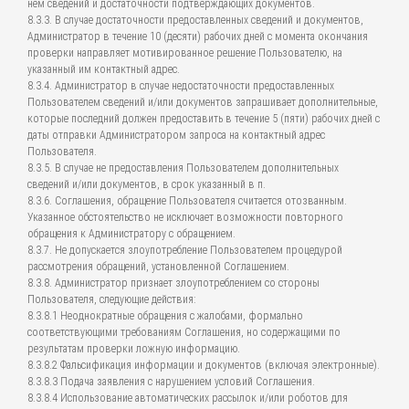
нем сведений и достаточности подтверждающих документов.
8.3.3. В случае достаточности предоставленных сведений и документов,
Администратор в течение 10 (десяти) рабочих дней с момента окончания
проверки направляет мотивированное решение Пользователю, на
указанный им контактный адрес.
8.3.4. Администратор в случае недостаточности предоставленных
Пользователем сведений и/или документов запрашивает дополнительные,
которые последний должен предоставить в течение 5 (пяти) рабочих дней с
даты отправки Администратором запроса на контактный адрес
Пользователя.
8.3.5. В случае не предоставления Пользователем дополнительных
сведений и/или документов, в срок указанный в п.
8.3.6. Соглашения, обращение Пользователя считается отозванным.
Указанное обстоятельство не исключает возможности повторного
обращения к Администратору с обращением.
8.3.7. Не допускается злоупотребление Пользователем процедурой
рассмотрения обращений, установленной Соглашением.
8.3.8. Администратор признает злоупотреблением со стороны
Пользователя, следующие действия:
8.3.8.1 Неоднократные обращения с жалобами, формально
соответствующими требованиям Соглашения, но содержащими по
результатам проверки ложную информацию.
8.3.8.2 Фальсификация информации и документов (включая электронные).
8.3.8.3 Подача заявления с нарушением условий Соглашения.
8.3.8.4 Использование автоматических рассылок и/или роботов для