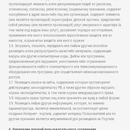
пропагандирует ненависть и/или дискриминацию людей по расовому,
этническому, половому, религиозному, социальному признакам, содержит
оскорбления в адрес каких-либо лиц или организаций, содержит элементы
(или является пропагандой) порнографии, детской эротики, представляет
собой рекламу (или является пропагандой) услуг сексуального характера (в
том числе под видом иных услуг), разъясняет порядок изготовления,
применения или иного использования наркотических веществ или их
аналогов, взрывчатых веществ или иного оружия.
5.6. Загружать, посылать, передавать или любым другим способом
размещать и/или распространять какие-либо материалы, содержащие
вирусы или другие компьютерные коды, файлы или программы,
предназначенные для нарушения, уничтожения либо ограничения
функциональности любого компьютерного или телекоммуникационного
оборудования или программ, для осуществления несанкционированного
доступа.
5.7. Размещать ссылки на сайты, содержание которых противоречит
действующему законодательству РФ, а также другим образом нарушать
нормы законодательства, в том числе нормы международного права.
5.8. Нарушать права третьих лиц и/или причинять им вред в любой форме.
5.9. Размещать любую другую информацию, которая, по мнению
Администратора, является нежелательной, не соответствует целям
создания Интернет - портала, ущемляет интересы Пользователей или по
другим причинам является неприемлемой для размещения на Портале.
6. Нарушение условий пользовательского соглашения